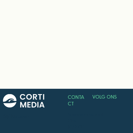
VOLG ONS
CONTA
CT
Saenredamstraat
Blijf luisteren!
61hs
1072 CD,