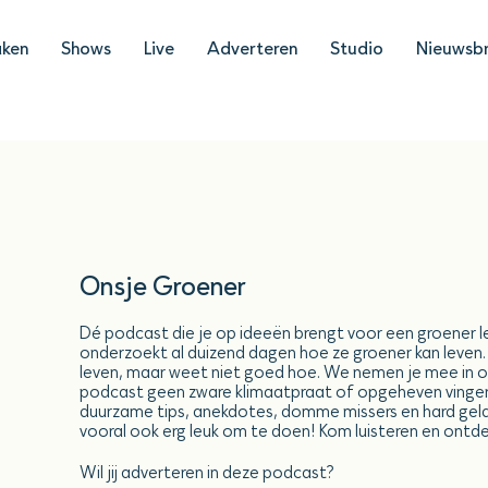
ken
Shows
Live
Adverteren
Studio
Nieuwsbr
Onsje Groener
Dé podcast die je op ideeën brengt voor een groener lev
onderzoekt al duizend dagen hoe ze groener kan leven. 
leven, maar weet niet goed hoe. We nemen je mee in 
podcast geen zware klimaatpraat of opgeheven vingert
duurzame tips, anekdotes, domme missers en hard gelac
vooral ook erg leuk om te doen! Kom luisteren en ontde
Wil jij adverteren in deze podcast?