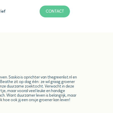
ief
CONTACT
en. Saskia is oprichter van thegreenlist.nl en
Beathe zit op dag één: ze wil graag groener
onze duurzame zoektocht. Verwacht in deze
je, maar vooral veel leuke en handige
h. Want duurzamer leven is belangrijk, maar
k hoe ook jij een onsje groener kan leven!