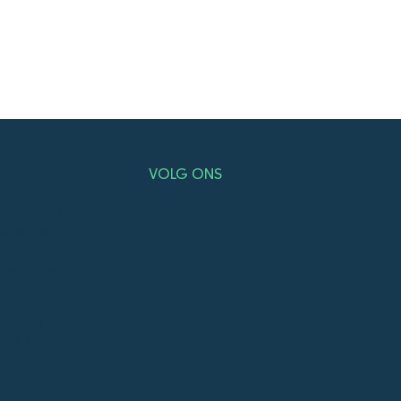
VOLG ONS
traat 61hs
msterdam
rage 'Albert
edia.nl
07 87