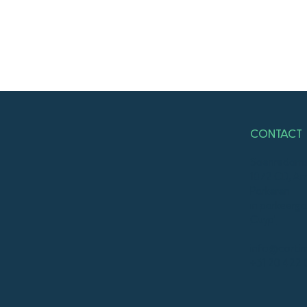
CONTACT
Saenredams
1072 CD, A
Parkeren
in
parkeerga
Cuyp'
info@cortim
+31 20 422 