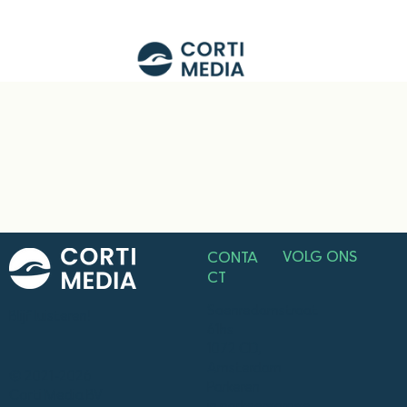
VOLG ONS
CONTA
CT
Saenredamstraat
Blijf luisteren!
61hs
1072 CD,
Amsterdam
© 2021-2026
Parkeren
Corti Media BV
in
parkeergarage